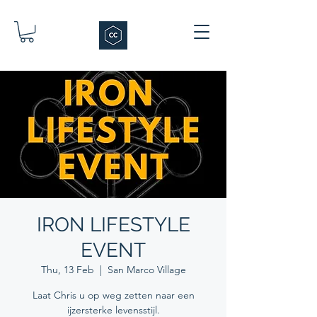
IRON LIFESTYLE
EVENT
Thu, 13 Feb
  |  
San Marco Village
Laat Chris u op weg zetten naar een
ijzersterke levensstijl.