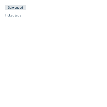
Sale ended
Ticket type
Standard Ticket
More info
Price
€260.00
Sale ended
Ticket type
Duo-Ticket
More info
Price
€390.00